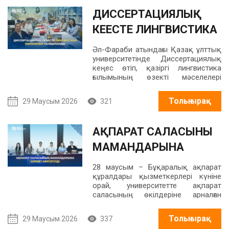
іссапармен келді.
ДИССЕРТАЦИЯЛЫҚ
КЕҢЕСТЕ ЛИНГВИСТИКА
МӘСЕЛЕЛЕРІ
Әл-Фараби атындағы Қазақ ұлттық
ТАЛҚЫЛАНДЫ
университетінде Диссертациялық
кеңес өтіп, қазіргі лингвистика
ғылымының өзекті мәселелері
қаралды. Кеңес барысында
ұсынылған зерттеулер жан-жақты
Толығырақ
29 Маусым 2026
321
талқыланып, ғылыми сараптамадан
өтті.
АҚПАРАТ САЛАСЫНЫҢ
МАМАНДАРЫНА
ҚҰРМЕТ КӨРСЕТІЛДІ
28 маусым – Бұқаралық ақпарат
құралдары қызметкерлері күніне
орай, университетте ақпарат
саласының өкілдеріне арналған
мерекелік кездесу
ұйымдастырылды.
Толығырақ
29 Маусым 2026
337