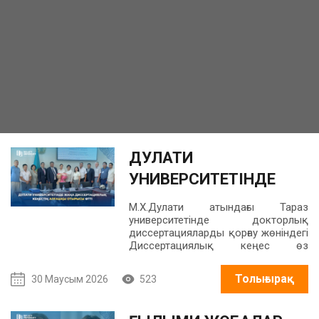
ДУЛАТИ
УНИВЕРСИТЕТІНДЕ
ЖАҢА
М.Х.Дулати атындағы Тараз
ДИССЕРТАЦИЯЛЫҚ
университетінде докторлық
диссертацияларды қорғау жөніндегі
КЕҢЕСТІҢ АЛҒАШҚЫ
Диссертациялық кеңес өз
жұмысын бастады.
ОТЫРЫСЫ ӨТТІ
Толығырақ
30 Маусым 2026
523