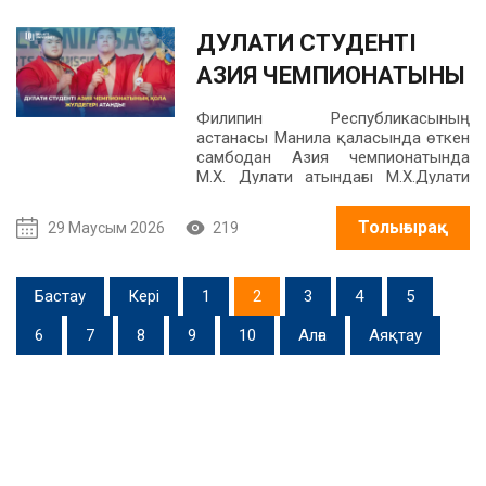
ДУЛАТИ СТУДЕНТІ
АЗИЯ ЧЕМПИОНАТЫНЫҢ
ҚОЛА ЖҮЛДЕГЕРІ
Филипин Республикасының
АТАНДЫ!
астанасы Манила қаласында өткен
самбодан Азия чемпионатында
М.Х. Дулати атындағы М.Х.Дулати
атындағы Тараз университетінің 3
курс студенті Махамбет Сенім ел
Толығырақ
29 Маусым 2026
219
қоржынына қола медаль салды.
Бастау
Кері
1
2
3
4
5
6
7
8
9
10
Алға
Аяқтау