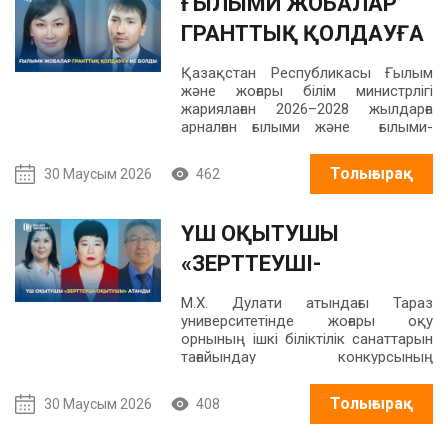
ҒЫЛЫМИ ЖОБАЛАР
ГРАНТТЫҚ ҚОЛДАУҒА
ИЕ БОЛДЫ!
Қазақстан Республикасы Ғылым
және жоғары білім министрлігі
жариялаған 2026–2028 жылдарға
арналған ғылыми және ғылыми-
техникалық жобаларды гранттық
қаржыландыру конкурсының
Толығырақ
30 Маусым 2026
462
қорытындысы бойынша
М.Х.Дулати атындағы Тараз
университетінің екі ғалымының
ҮШ ОҚЫТУШЫ
ғылыми жобасы жеңімпаз деп
танылды.
«ЗЕРТТЕУШІ-
ОҚЫТУШЫ» АТАНДЫ
М.Х. Дулати атындағы Тараз
университетінде жоғары оқу
орнының ішкі біліктілік санаттарын
тағайындау конкурсының
қорытындысы шығарылды.
Университеттің арнайы комиссиясы
Толығырақ
30 Маусым 2026
408
үміткерлердің ғылыми-зерттеу
қызметін, ғылыми
жарияланымдарын, академиялық