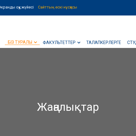
Экранды оқу жүйесі
Сайттың ескі нұсқасы
БІЗ ТУРАЛЫ
ФАКУЛЬТЕТТЕР
ТАЛАПКЕРЛЕРГЕ
СТУ
Жаңалықтар