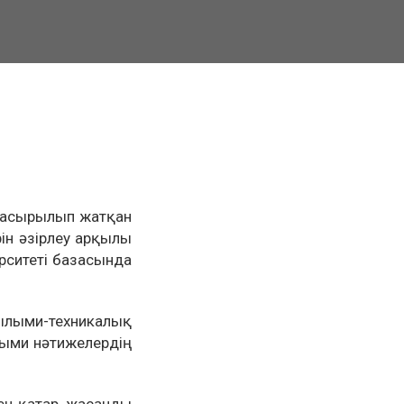
е асырылып жатқан
ін әзірлеу арқылы
рситеті базасында
ылыми-техникалық
лыми нәтижелердің