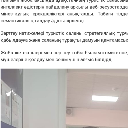
Ғылыми жоба аясында Қазақстанның туристік саласының
интеллект әдістерін пайдалану арқылы веб-ресурстард
мінез-құлық ерекшеліктері анықталды. Табиғи тілд
семантикалық талдау әдісі әзірленді.
Зерттеу нәтижелері туристік саланы стратегиялық тұ
қабылдауға және саланың тұрақты дамуын қамтамасыз 
Жоба жетекшілері мен зерттеу тобы Ғылым комитеті
мүшелеріне қолдау мен сенім үшін алғыс білдірді.