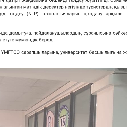
 қазіргі жағдайына кешенді талдау жүргізілді. Соным
ан алынған мәтіндік деректер негізінде туристердің қы
ерді өңдеу (NLP) технологияларын қолдану арқылы 
рғыда дамытуға, пайдаланушылардың сұранысына сәйке
етуге мүмкіндік береді.
не, ҰМҒТСО сарапшыларына, университет басшылығына