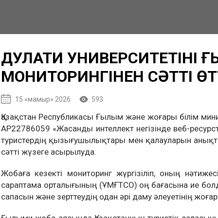
ДУЛАТИ УНИВЕРСИТЕТІНІҢ
МОНИТОРИНГІНЕН СӘТТІ ӨТ
15 «мамыр» 2026
593
Қазақстан Республикасы Ғылым және жоғары білім ми
АР22786059 «Жасанды интеллект негізінде веб-ресурст
туристердің қызығушылықтары мен қалауларын анықта
сәтті жүзеге асырылуда.
Жобаға кезекті мониторинг жүргізіліп, оның нәтиж
сараптама орталығының (ҰМҒТСО) оң бағасына ие бол
сапасын және зерттеудің одан әрі даму әлеуетінің жоғар