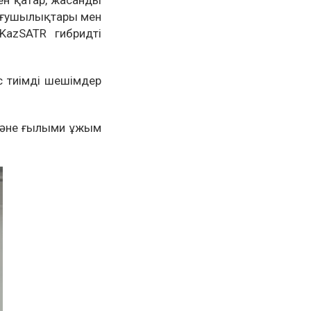
ен қатар, жасанды
зығушылықтары мен
KazSATR гибридті
с тиімді шешімдер
 және ғылыми ұжым