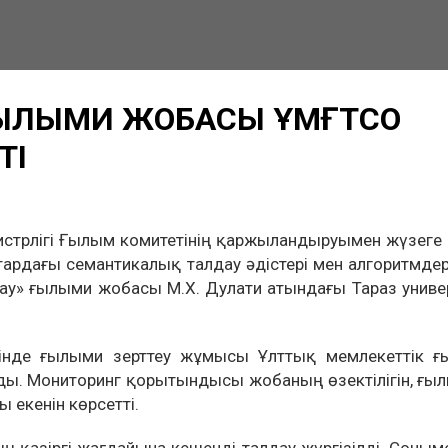
 ҒЫЛЫМИ ЖОБАСЫ ҰМҒТСО
ТІ
нистрлігі Ғылым комитетінің қаржыландыруымен жүзег
ардағы семантикалық талдау әдістері мен алгоритмдер
у» ғылыми жобасы М.Х. Дулати атындағы Тараз униве
есінде ғылыми зерттеу жұмысы Ұлттық мемлекеттік ғ
ды. Мониторинг қорытындысы жобаның өзектілігін, ғы
ы екенін көрсетті.