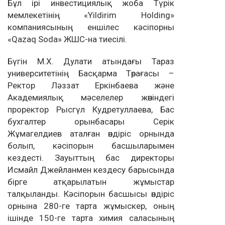
Бұл ірі инвестициялық жоба Түрік
мемлекетінің «Yildirim Holding»
компаниясының еншілес кәсіпорны
«Qazaq Soda» ЖШС-на тиесілі.
Бүгін М.Х. Дулати атындағы Тараз
университетінің Басқарма Төрағасы –
Ректор Ләззат Еркінбаева және
Академиялық мәселелер жөніндегі
проректор Рысгүл Кудретуллаева, Бас
бухгалтер орынбасары Серік
Жұмагелдиев аталған өндіріс орнында
болып, кәсіпорын басшыларымен
кездесті. Зауыттың бас директоры
Исмайл Джейланмен кездесу барысында
бірге атқарылатын жұмыстар
талқыланды. Кәсіпорын басшысы өндіріс
орнына 280-ге тарта жұмыскер, оның
ішінде 150-ге тарта химия саласының