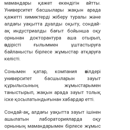
мамандары қажет екендігін айтты.
Университет басшылары жақын арада
қажетті химиктерді жіберу туралы және
алдағы уақытта дуалды оқыту, сондай-
ақ индустриалды бағыт бойынша оқу
орнынан докторантура аша отырып,
өндірісті ғылыммен ұштастыруға
байланысты бірлесе жұмыстар атқаруға
келісті.
Сонымен қатар, компания өкілдері
университет басшыларын зауыт
құрылысының жұмыстарымен
таныстырып, жақын арада зауыт толық
іске қосылатындығынан хабардар етті.
Сондай-ақ, алдағы уақытта зауыт ішінен
ашылатын лабораторияларда оқу
орнының мамандарымен бірлесе жұмыс