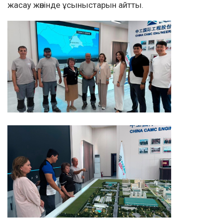
жасау жөнінде ұсыныстарын айтты.