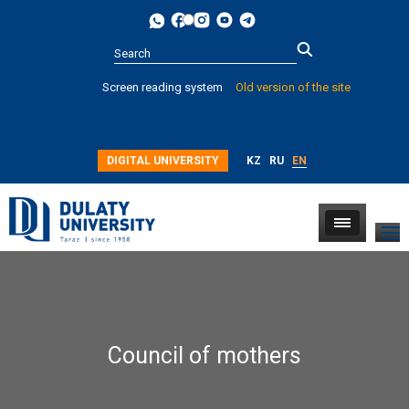
Type 2 or
Screen reading system
Old version of the site
more
characters for
results.
DIGITAL UNIVERSITY
KZ
RU
EN
Council of mothers