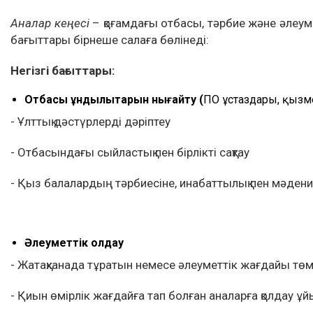
Аналар кеңесі
– қоғамдағы отбасы, тәрбие және әлеум
бағыттары бірнеше салаға бөлінеді:
Негізгі бағыттары:
Отбасы құндылықтарын нығайту (
ПОҚ ұстаздары, қызм
- Ұлттық дәстүрлерді дәріптеу
- Отбасындағы сыйластық пен бірлікті сақтау
- Қыз балалардың тәрбиесіне, инабаттылық пен мәдени
Әлеуметтік қолдау
- Жатақханада тұратын немесе әлеуметтік жағдайы төм
- Қиын өмірлік жағдайға тап болған аналарға қолдау 