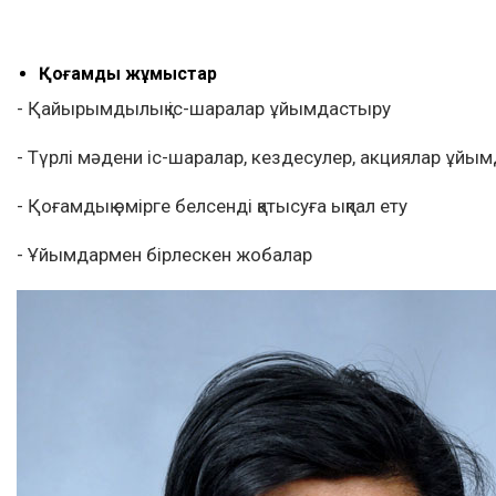
Қоғамдық жұмыстар
- Қайырымдылық іс-шаралар ұйымдастыру
- Түрлі мәдени іс-шаралар, кездесулер, акциялар ұйы
- Қоғамдық өмірге белсенді қатысуға ықпал ету
- Ұйымдармен бірлескен жобалар