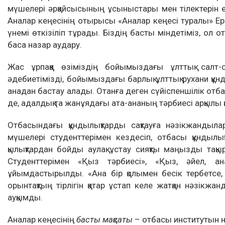
мүшелері әрқайсысының ұсыныстары мен тілектерін 
Аналар кеңесінің отырысы «Аналар кеңесі туралы» Ер
үнемі өткізіліп тұрады. Біздің басты міндетіміз, ол 
баса назар аудару.
Жас ұрпаққа өзіміздің бойымыздағы ұлттық салт-с
әдебиетімізді, бойымыздағы барлық ұлттық рухани құ
анадан бастау алады. Отанға деген сүйіспеншілік отба
де, адалдық та жанұядағы ата-ананың тәрбиесі арқылы
Отбасындағы құндылықтарды сақтауға нәзікжандылар
мүшелері студенттерімен кездесіп, отбасы құндылық
қылықтардан бойды аулақ ұстау сияқты маңызды тақы
Студенттерімен «Қыз тәрбиесі», «Қыз, әйел, 
ұйымдастырылды. «Ана бір қолымен бесік тербетсе, 
орынтақтың тірлігін қатар ұстап келе жатқан нәзікж
ауқымды.
Аналар кеңесінің
басты мақсаты
– отбасы институтын ны