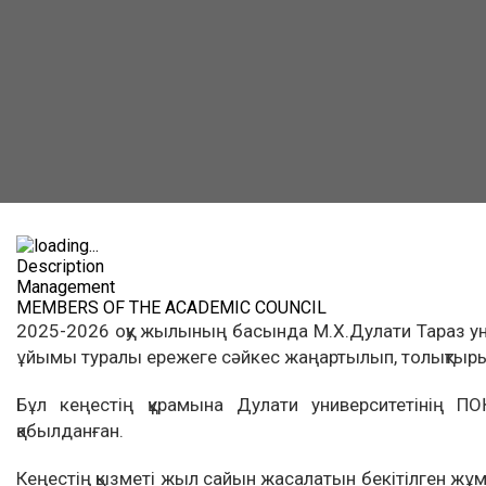
Description
Management
MEMBERS OF THE ACADEMIC COUNCIL
2025-2026 оқу жылының басында М.Х.Дулати Тараз уни
ұйымы туралы ережеге сәйкес жаңартылып, толықтыр
Бұл кеңестің құрамына Дулати университетінің П
қабылданған.
Кеңестің қызметі жыл сайын жасалатын бекітілген жұ