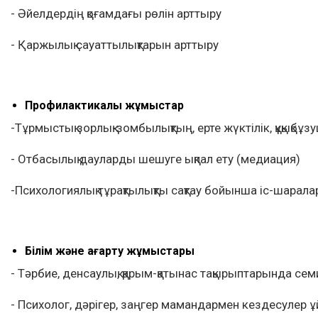
- Әйелдердің қоғамдағы рөлін арттыру
- Қаржылық сауаттылықтарын арттыру
Профилактикалық жұмыстар
-Тұрмыстық зорлық-зомбылықтың, ерте жүктілік, құқықбұ
- Отбасылық дауларды шешуге ықпал ету (медиация)
-Психологиялық тұрақтылықты сақтау бойынша іс-шаралар
Білім және ағарту жұмыстары
- Тәрбие, денсаулық, қарым-қатынас тақырыптарында сем
- Психолог, дәрігер, заңгер мамандармен кездесулер