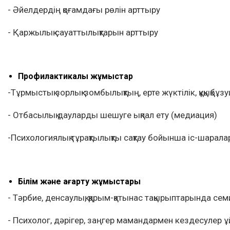
- Әйелдердің қоғамдағы рөлін арттыру
- Қаржылық сауаттылықтарын арттыру
Профилактикалық жұмыстар
-Тұрмыстық зорлық-зомбылықтың, ерте жүктілік, құқықбұ
- Отбасылық дауларды шешуге ықпал ету (медиация)
-Психологиялық тұрақтылықты сақтау бойынша іс-шаралар
Білім және ағарту жұмыстары
- Тәрбие, денсаулық, қарым-қатынас тақырыптарында сем
- Психолог, дәрігер, заңгер мамандармен кездесулер