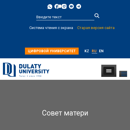
Type 2 or
Система чтения с экрана
Старая версия сайта
more
characters for
results.
ЦИФРОВОЙ УНИВЕРСИТЕТ
KZ
RU
EN
Совет матери