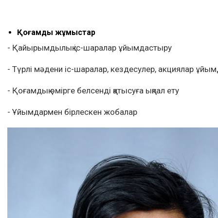
Қоғамдық жұмыстар
- Қайырымдылық іс-шаралар ұйымдастыру
- Түрлі мәдени іс-шаралар, кездесулер, акциялар ұйы
- Қоғамдық өмірге белсенді қатысуға ықпал ету
- Ұйымдармен бірлескен жобалар