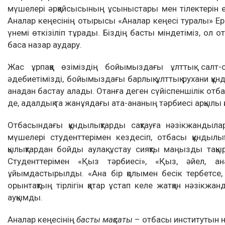
мүшелері әрқайсысының ұсыныстары мен тілектерін 
Аналар кеңесінің отырысы «Аналар кеңесі туралы» Ер
үнемі өткізіліп тұрады. Біздің басты міндетіміз, ол 
баса назар аудару.
Жас ұрпаққа өзіміздің бойымыздағы ұлттық салт-с
әдебиетімізді, бойымыздағы барлық ұлттық рухани құ
анадан бастау алады. Отанға деген сүйіспеншілік отба
де, адалдық та жанұядағы ата-ананың тәрбиесі арқылы
Отбасындағы құндылықтарды сақтауға нәзікжандылар
мүшелері студенттерімен кездесіп, отбасы құндылық
қылықтардан бойды аулақ ұстау сияқты маңызды тақы
Студенттерімен «Қыз тәрбиесі», «Қыз, әйел, 
ұйымдастырылды. «Ана бір қолымен бесік тербетсе, 
орынтақтың тірлігін қатар ұстап келе жатқан нәзікж
ауқымды.
Аналар кеңесінің
басты мақсаты
– отбасы институтын ны