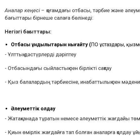
Аналар кеңесі
– қоғамдағы отбасы, тәрбие және әлеум
бағыттары бірнеше салаға бөлінеді:
Негізгі бағыттары:
Отбасы құндылықтарын нығайту (
ПОҚ ұстаздары, қызм
- Ұлттық дәстүрлерді дәріптеу
- Отбасындағы сыйластық пен бірлікті сақтау
- Қыз балалардың тәрбиесіне, инабаттылық пен мәдени
Әлеуметтік қолдау
- Жатақханада тұратын немесе әлеуметтік жағдайы төм
- Қиын өмірлік жағдайға тап болған аналарға қолдау 