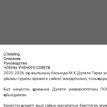
Описание
Руководство
ЧЛЕНЫ УЧЕНОГО СОВЕТА
2025-2026 оқу жылының басында М.Х.Дулати Тараз уни
ұйымы туралы ережеге сәйкес жаңартылып, толықтыр
Бұл кеңестің құрамына Дулати университетінің П
қабылданған.
Кеңестің қызметі жыл сайын жасалатын бекітілген жұ