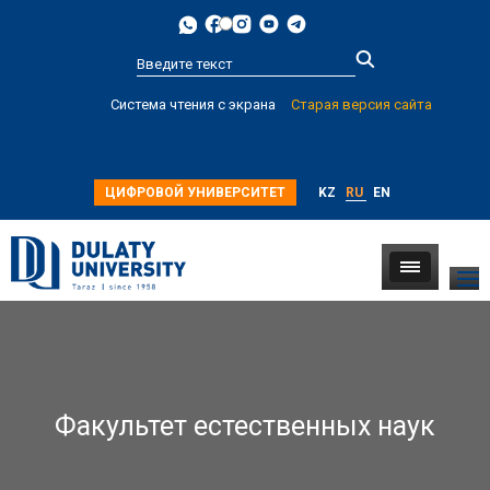
Type 2 or
Система чтения с экрана
Старая версия сайта
more
characters for
results.
ЦИФРОВОЙ УНИВЕРСИТЕТ
KZ
RU
EN
Факультет естественных наук