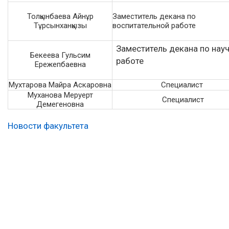
Толқынбаева Айнұр
Заместитель декана по
Тұрсынханқызы
воспитательной работе
Заместитель декана по нау
Бекеева Гульсим
работе
Ережепбаевна
Мухтарова Майра Аскаровна
Специалист
Муханова Меруерт
Специалист
Демегеновна
Новости факультета