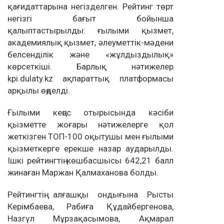
қағидаттарына негізделген. Рейтинг төрт
негізгі бағыт бойынша
қалыптастырылды: ғылыми қызмет,
академиялық қызмет, әлеуметтік-мәдени
белсенділік және «жұлдыздылық»
көрсеткіші. Барлық нәтижелер
kpi.dulaty.kz ақпараттық платформасы
арқылы өңделді.
Ғылыми кеңес отырысында кәсіби
қызметте жоғары нәтижелерге қол
жеткізген ТОП-100 оқытушы мен ғылыми
қызметкерге ерекше назар аударылды.
Ішкі рейтингтің көшбасшысы 642,21 балл
жинаған Маржан Қалмаханова болды.
Рейтингтің алғашқы ондығына Рысты
Керімбаева, Рабиға Құдайбергенова,
Назгүл Мұрзақасымова, Ақмарал