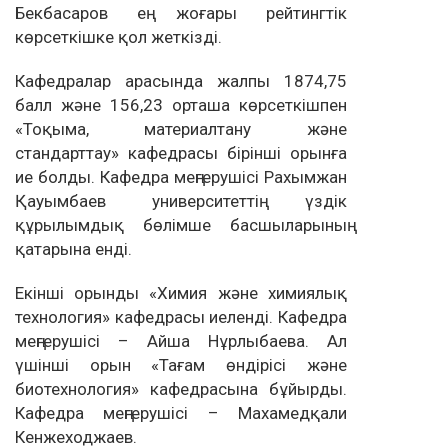
Бекбасаров ең жоғары рейтингтік
көрсеткішке қол жеткізді.
Кафедралар арасында жалпы 1874,75
балл және 156,23 орташа көрсеткішпен
«Тоқыма, материалтану және
стандарттау» кафедрасы бірінші орынға
ие болды. Кафедра меңгерушісі Рахымжан
Қауымбаев университеттің үздік
құрылымдық бөлімше басшыларының
қатарына енді.
Екінші орынды «Химия және химиялық
технология» кафедрасы иеленді. Кафедра
меңгерушісі – Айша Нұрлыбаева. Ал
үшінші орын «Тағам өндірісі және
биотехнология» кафедрасына бұйырды.
Кафедра меңгерушісі – Махамедқали
Кенжеходжаев.