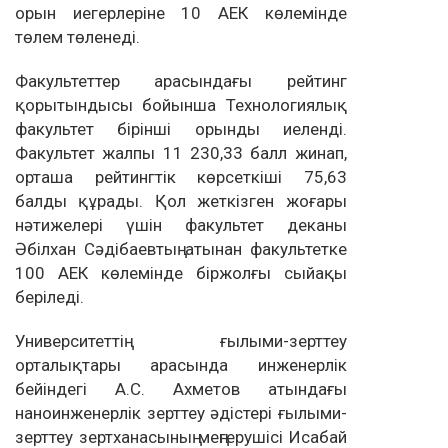
орын иегерлеріне 10 АЕК көлемінде
төлем төленеді.
Факультеттер арасындағы рейтинг
қорытындысы бойынша Технологиялық
факультет бірінші орынды иеленді.
Факультет жалпы 11 230,33 балл жинап,
орташа рейтингтік көрсеткіші 75,63
балды құрады. Қол жеткізген жоғары
нәтижелері үшін факультет деканы
Әбілхан Сәдібаевтың атынан факультетке
100 АЕК көлемінде біржолғы сыйақы
беріледі.
Университеттің ғылыми-зерттеу
орталықтары арасында инженерлік
бейіндегі А.С. Ахметов атындағы
наноинженерлік зерттеу әдістері ғылыми-
зерттеу зертханасының меңгерушісі Исабай