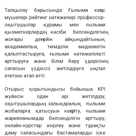
Талқылау барысында Ғылыми кеңес
мүшелері рейтинг нәтижелері профессор-
оқытушылар құрамы мен ғылыми
қызметкерлердің кәсіби белсенділігінің
жоғары деңгейін айқындайтынын,
академиялық тиімділік мәдениетін
қалыптастыруға, ғылыми нәтижелілікті
арттыруға және білім беру үдерісінің
сапасын үздіксіз жетілдіруге ықпал
ететінін атап өтті.
Отырыс қорытындысы бойынша KPI
жүйесін одан әрі жетілдіру,
оқытушылардың халықаралық ғылыми
жобаларға қатысуын кеңейту, ғылыми
жарияланымдар белсенділігін арттыру,
онлайн-курстар әзірлеу және тұрақты
даму саласындағы бастамаларды іске