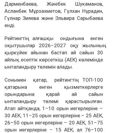
Дарменбаева, Жәнібек Шукаманов,
Асланбек Мұрзахметов, Гүлхан Нұрадин,
Гүлнар Зияева және Эльвира Сарыбаева
енді.
Рейтингтің алғашқы ондығына енген
оқытушылар 2026–2027 оқу жылының
қыркүйек айынан бастап ай сайын 30
айлық есептік көрсеткіш (АЕК) көлемінде
ынталандыру төлемін алады.
Сонымен қатар, рейтингтің ТОП-100
қатарына енген қызметкерлерге
орындарына қарай ай сайын
ынталандыру төлемі қарастырылған.
Атап айтқанда, 1–10 орын иегерлеріне –
30 АЕК, 11–25 орын иегерлеріне – 25 АЕК,
26–50 орын иегерлеріне – 20 АЕК, 51–75
орын иегерлеріне – 15 АЕК, ал 76–100