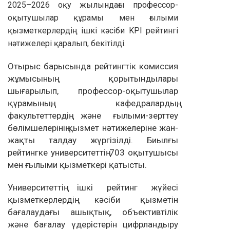
2025–2026 оқу жылындағы профессор-
оқытушылар құрамы мен ғылыми
қызметкерлердің ішкі кәсіби KPI рейтингі
нәтижелері қаралып, бекітілді.
Отырыс барысында рейтингтік комиссия
жұмысының қорытындылары
шығарылып, профессор-оқытушылар
құрамының, кафедралардың,
факультеттердің және ғылыми-зерттеу
бөлімшелерінің қызмет нәтижелеріне жан-
жақты талдау жүргізілді. Биылғы
рейтингке университеттің 703 оқытушысы
мен ғылыми қызметкері қатысты.
Университеттің ішкі рейтинг жүйесі
қызметкерлердің кәсіби қызметін
бағалаудағы ашықтық, объективтілік
және бағалау үдерістерін цифрландыру