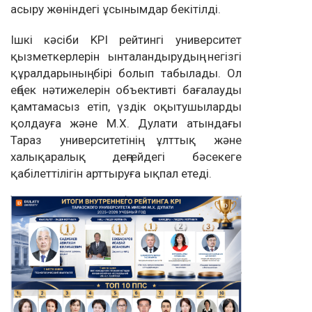
асыру жөніндегі ұсынымдар бекітілді.
Ішкі кәсіби KPI рейтингі университет
қызметкерлерін ынталандырудың негізгі
құралдарының бірі болып табылады. Ол
еңбек нәтижелерін объективті бағалауды
қамтамасыз етіп, үздік оқытушыларды
қолдауға және М.Х. Дулати атындағы
Тараз университетінің ұлттық және
халықаралық деңгейдегі бәсекеге
қабілеттілігін арттыруға ықпал етеді.