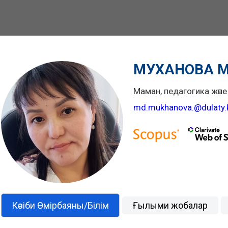
МУХАНОВА М
Маман, педагогика және
md.mukhanova.@dulaty.
Кәсіби Өмірбаяны/Білім
Ғылыми жобалар