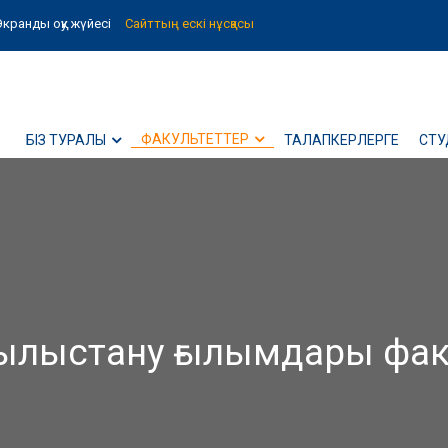
Экранды оқу жүйесі
Сайттың ескі нұсқасы
ФАКУЛЬТЕТТЕР
БІЗ ТУРАЛЫ
ТАЛАПКЕРЛЕРГЕ
СТУ
лыстану ғылымдары фак