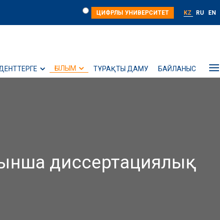
ЦИФРЛЫ УНИВЕРСИТЕТ
KZ
RU
EN
ҒЫЛЫМ
ДЕНТТЕРГЕ
ТҰРАҚТЫ ДАМУ
БАЙЛАНЫС
ойынша диссертациялық