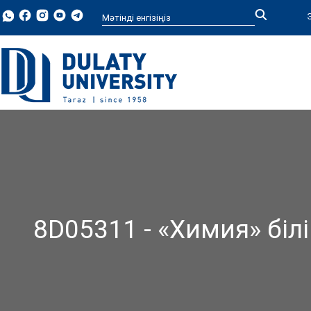
Type 2 or more characters for
results.
8D05311 - «Химия» бі