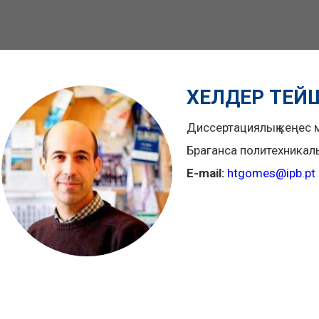
ХЕЛДЕР ТЕЙ
Диссертациялық кеңес 
Браганса политехникалы
E-mail:
htgomes@ipb.pt