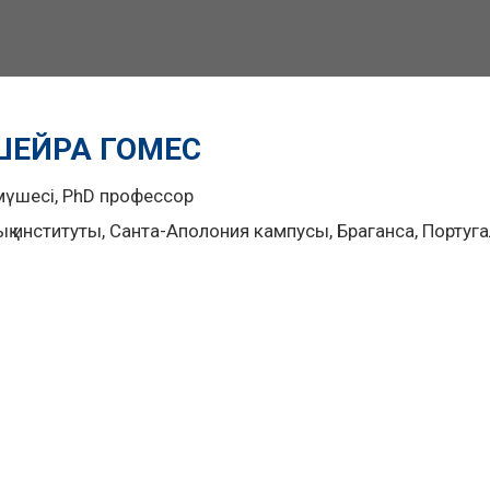
ШЕЙРА ГОМЕС
мүшесі, PhD профессор
қ институты, Санта-Аполония кампусы, Браганса, Португ