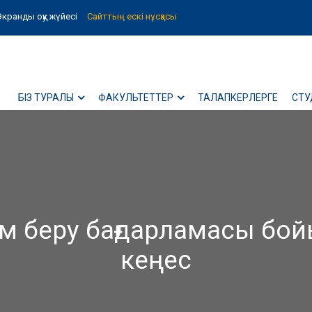
Экранды оқу жүйесі
Сайттың ескі нұсқасы
БІЗ ТУРАЛЫ
ФАКУЛЬТЕТТЕР
ТАЛАПКЕРЛЕРГЕ
СТУ
лім беру бағдарламасы б
кеңес