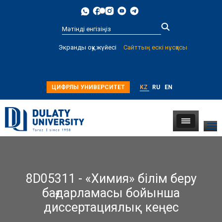
Type 2 or
Экранды оқу жүйесі
Сайттың ескі нұсқасы
more
characters for
results.
ЦИФРЛЫ УНИВЕРСИТЕТ
KZ
RU
EN
8D05311 - «Химия» білім беру
бағдарламасы бойынша
диссертациялық кеңес