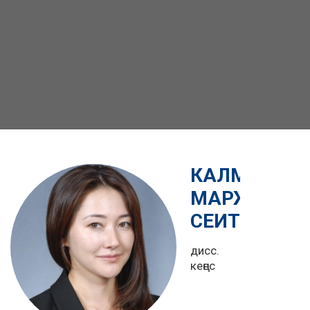
КАЛМАХАН
МАРЖАН
СЕИТОВНА
дисс.
кеңес