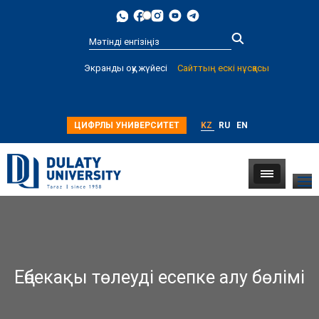
Type 2 or
Экранды оқу жүйесі
Сайттың ескі нұсқасы
more
characters for
results.
ЦИФРЛЫ УНИВЕРСИТЕТ
KZ
RU
EN
Еңбекақы төлеуді есепке алу бөлімі