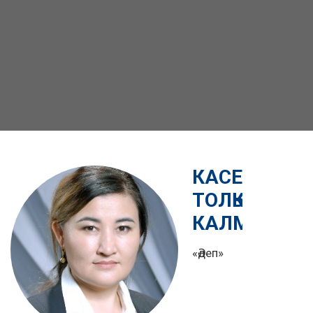
КАСЕНОВА
ТОЛҚЫН
КАЛМАХАН
«Әдеп»